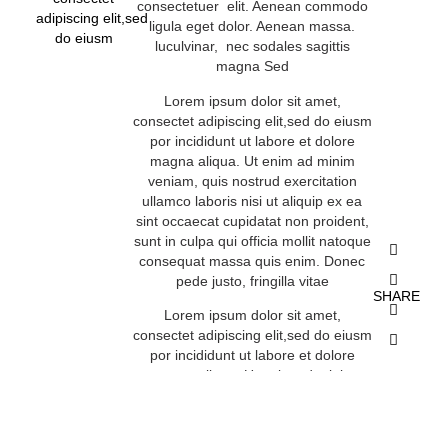
consectetuer elit. Aenean commodo
adipiscing elit,sed
ligula eget dolor. Aenean massa.
do eiusm
luculvinar, nec sodales sagittis
magna Sed
Lorem ipsum dolor sit amet,
consectet adipiscing elit,sed do eiusm
por incididunt ut labore et dolore
magna aliqua. Ut enim ad minim
veniam, quis nostrud exercitation
ullamco laboris nisi ut aliquip ex ea
sint occaecat cupidatat non proident,
sunt in culpa qui officia mollit natoque
consequat massa quis enim. Donec
pede justo, fringilla vitae
SHARE
Lorem ipsum dolor sit amet,
consectet adipiscing elit,sed do eiusm
por incididunt ut labore et dolore
magna aliqua. Ut enim ad minim
veniam, quis nostrud exercitation
ullamco laboris nisi ut aliquip ex ea
sint occaecat cupidatat non proident,