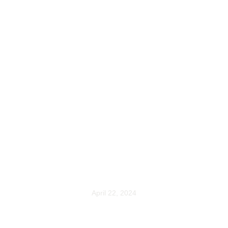
WHEEL
THROWING
WORKSHOPS
April 22, 2024