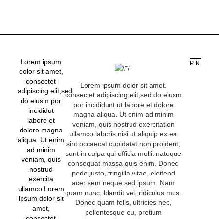
Lorem ipsum
PREVIOUS STORY
NEXT STORY
dolor sit amet,
consectet
Lorem ipsum dolor sit amet,
adipiscing elit,sed
consectet adipiscing elit,sed do eiusm
do eiusm por
por incididunt ut labore et dolore
incididut
magna aliqua. Ut enim ad minim
labore et
veniam, quis nostrud exercitation
dolore magna
ullamco laboris nisi ut aliquip ex ea
aliqua. Ut enim
sint occaecat cupidatat non proident,
ad minim
sunt in culpa qui officia mollit natoque
veniam, quis
consequat massa quis enim. Donec
nostrud
pede justo, fringilla vitae, eleifend
exercita
acer sem neque sed ipsum. Nam
ullamco Lorem
quam nunc, blandit vel, ridiculus mus.
ipsum dolor sit
Donec quam felis, ultricies nec,
amet,
pellentesque eu, pretium
consectet